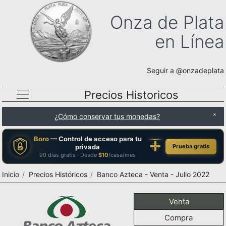
Onza de Plata
en Línea
Seguir a @onzadeplata
Precios Historicos
¿Cómo conservar tus monedas?
Boro
— Control de acceso para tu
privada
Prueba gratis
90 días gratis · Desde
$10
/casa/mes
Inicio
Precios Históricos
Banco Azteca - Venta - Julio 2022
Venta
Compra