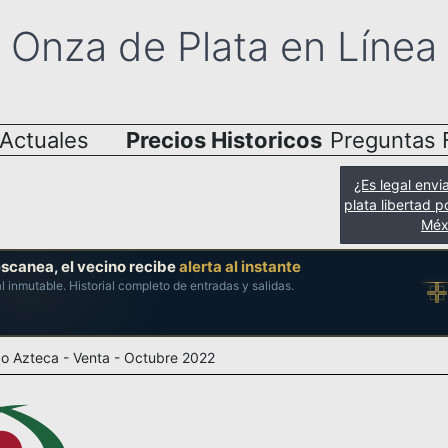
Onza de Plata en Línea
 Actuales
Precios Historicos
Preguntas 
¿Es legal envi
plata libertad p
Méx
escanea, el vecino recibe
alerta al instante
al inmutable. Historial completo de entradas y salidas.
o Azteca - Venta - Octubre 2022