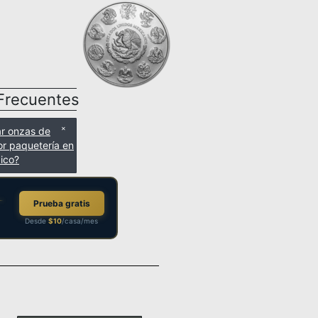
Frecuentes
ar onzas de
or paquetería en
ico?
Prueba gratis
Desde
$10
/casa/mes