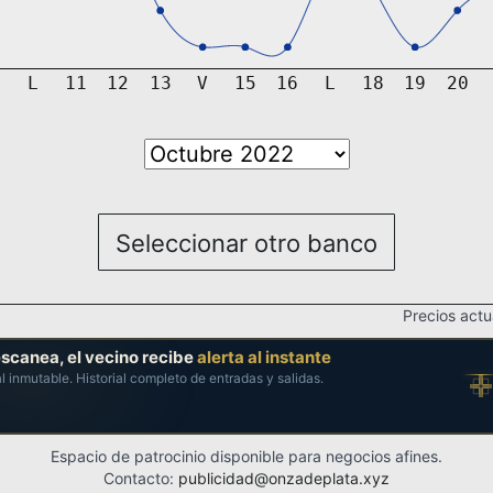
Seleccionar otro banco
Precios act
escanea, el vecino recibe
alerta al instante
al inmutable. Historial completo de entradas y salidas.
Espacio de patrocinio disponible para negocios afines.
Contacto:
publicidad@onzadeplata.xyz