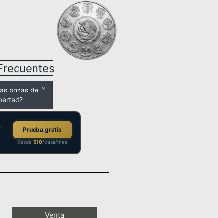
Frecuentes
las onzas de
ibertad?
Prueba gratis
Desde
$10
/casa/mes
Venta